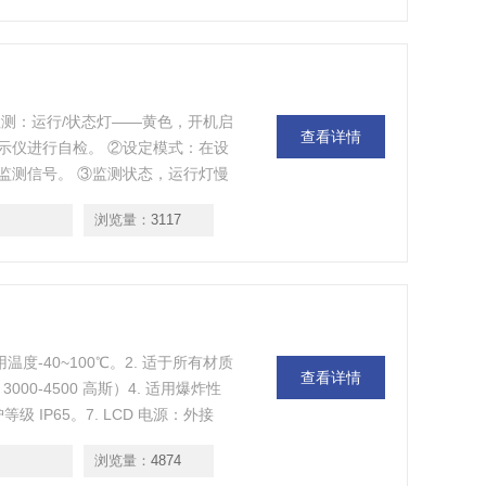
测：运行/状态灯——黄色，开机启
查看详情
示仪进行自检。 ②设定模式：在设
监测信号。 ③监测状态，运行灯慢
 ④动作状态：信号指示灯——蓝
浏览量：
3117
通过时，动作信号灯点亮，继电器
度-40~100℃。2. 适于所有材质
查看详情
00-4500 高斯）4. 适用爆炸性
等级 IP65。7. LCD 电源：外接
二项选一）。8. 远传控制信号。
浏览量：
4874