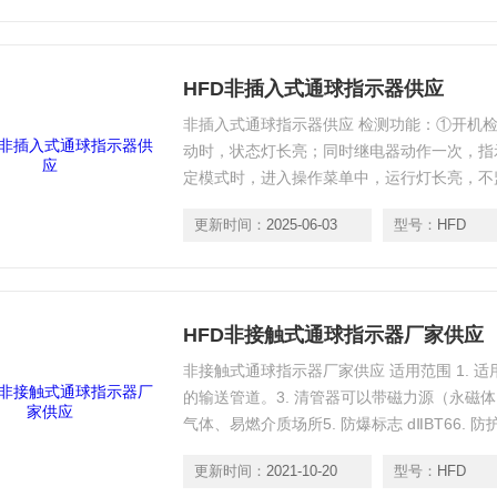
HFD非插入式通球指示器供应
非插入式通球指示器供应 检测功能：①开机检
动时，状态灯长亮；同时继电器动作一次，指
定模式时，进入操作菜单中，运行灯长亮，不
闪表示通过指示仪工作正常，处于监测状态。
更新时间：
2025-06-03
型号：
HFD
色，监测到有带磁铁（或发射机）清管器信号
同时输出3S远传信号。
HFD非接触式通球指示器厂家供应
非接触式通球指示器厂家供应 适用范围 1. 适用温
的输送管道。3. 清管器可以带磁力源（永磁体 30
气体、易燃介质场所5. 防爆标志 dⅡBT66. 防护
24V DC（也可以 5#电池供电，使用时只能
更新时间：
2021-10-20
型号：
HFD