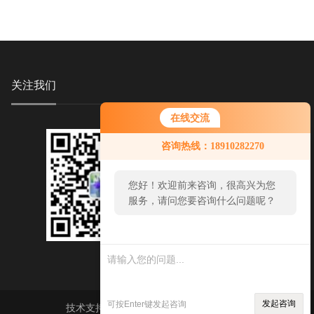
关注我们
在线交流
咨询热线：18910282270
您好！欢迎前来咨询，很高兴为您
服务，请问您要咨询什么问题呢？
发起咨询
可按Enter键发起咨询
技术支持：
环保在线
sitemap.xml
管理登陆