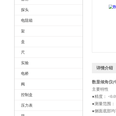
探头
电阻箱
架
盒
尺
实验
详情介绍
电桥
数显倾角仪(中
阀
主要特性
控制盒
●精度： <0.0
●测量范围： ±
压力表
●侧面底部均可
筛