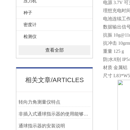
压力机
电源 3.7V 
理想充电时间 
种子
电池连续工作时间
密度计
数据输出信号 
抗振 10g@1
检测仪
抗冲击 10grm
查看全部
重量 125 g
防|水JI别 IP5
材质 金属铝
尺寸 L83*W5
相关文章/ARTICLES
转向力角测量仪特点
非插入式通球指示器的使用能够满足各类管道的要求
​通球指示器的安装说明