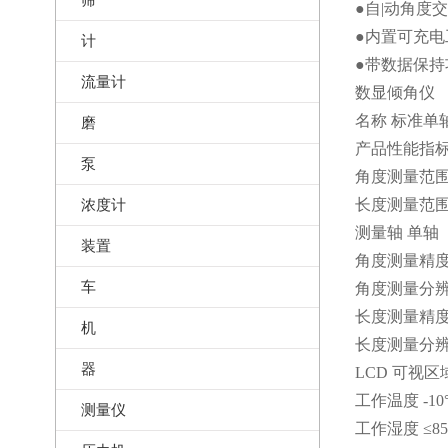
●自|动角度
●内置可充电工
计
●带数据保持功
流量计
数显倾角仪
名称 标准单轴数
磨
产品性能指
泵
角度测量范围 ±1
浓度计
长度测量范围 0~
测量轴 单轴
装置
角度测量精度 0
车
角度测量分辨率 
长度测量精度 0
机
长度测量分辨率 
器
LCD 可视区域
工作温度 -10°
测量仪
工作湿度 ≤85