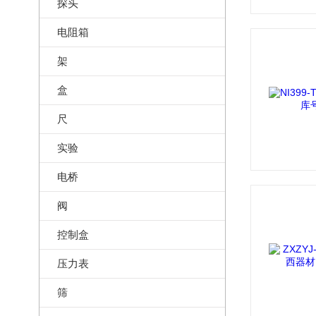
探头
电阻箱
架
盒
尺
实验
电桥
阀
控制盒
压力表
筛