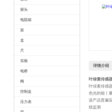
探头
电阻箱
架
盒
尺
实验
详情介绍
电桥
叶绿素传感器
阀
叶绿素传感
控制盒
色光的能丨
该产品普遍
压力表
线监测
筛