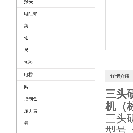
探头
电阻箱
架
盒
尺
实验
电桥
详情介绍
阀
三头研
控制盒
机（标
压力表
三头
筛
型号：