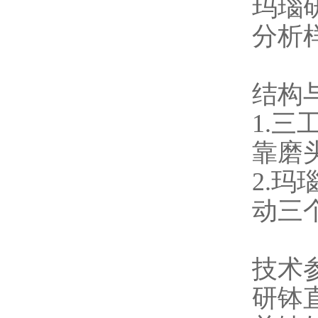
玛瑙
分析
结构
1.
靠磨
2.
动三
技术
研钵直