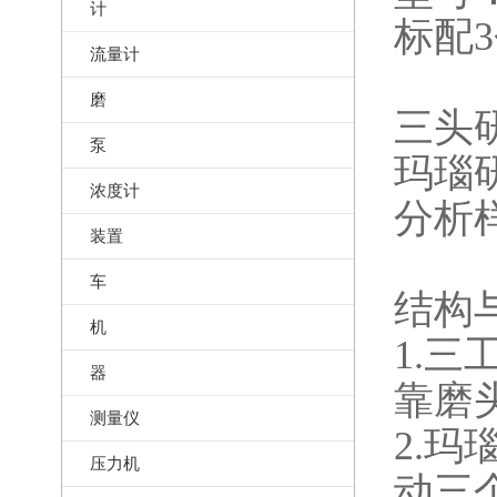
计
标配
流量计
磨
三头
泵
玛瑙
浓度计
分析
装置
车
结构
机
1.
器
靠磨
测量仪
2.
压力机
动三