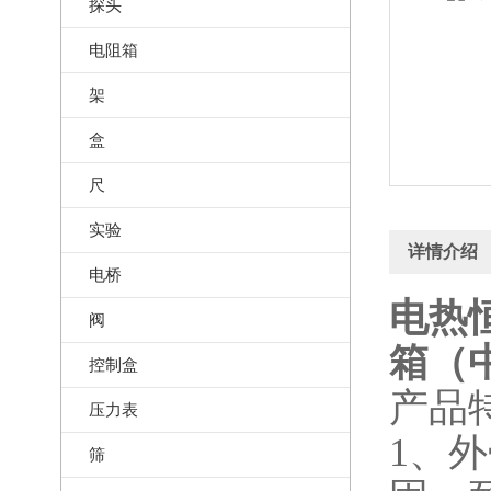
探头
电阻箱
架
盒
尺
实验
详情介绍
电桥
电热恒
阀
箱（中
控制盒
产品
压力表
1、
筛