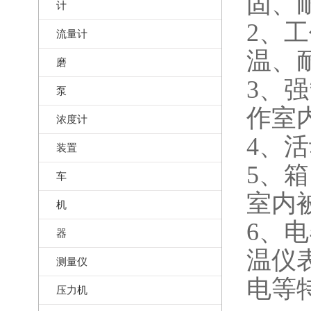
固、
计
2、
流量计
温、
磨
3、
泵
作室
浓度计
4、
装置
5、
车
室内
机
6、
器
温仪
测量仪
电等
压力机