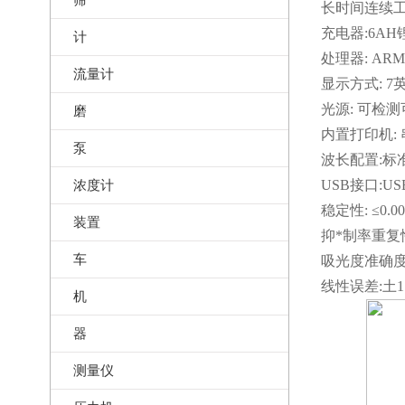
长时间连续
充电器:6A
计
处理器: AR
流量计
显示方式: 
光源: 可检
磨
内置打印机: 
泵
波长配置:标准
浓度计
USB接口:USB
稳定性: ≤0.00
装置
抑*制率重复性:
车
吸光度准确度:
线性误差:土1
机
器
测量仪