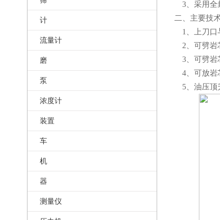
3、采用全
二、主要技
计
1、上刀口与
流量计
2、可劈岩芯
3、可劈岩芯
磨
4、可放岩芯
泵
5、油压顶升
浓度计
装置
车
机
器
测量仪