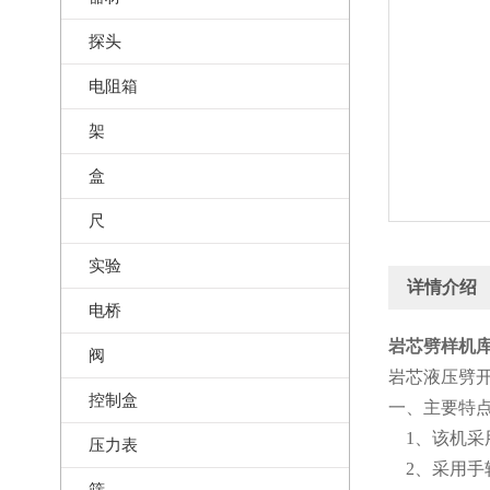
探头
电阻箱
架
盒
尺
实验
详情介绍
电桥
岩芯劈样机库号
阀
岩芯液压劈
控制盒
一、主要特
1、该机采用
压力表
2、采用手轮
筛