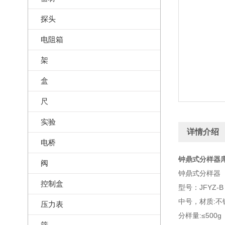
探头
电阻箱
架
盒
尺
实验
详情介绍
电桥
钟鼎式分样器库号
阀
钟鼎式分样器（
控制盒
型号：JFYZ-B
中号，材质:不
压力表
分样量:≤500g
筛