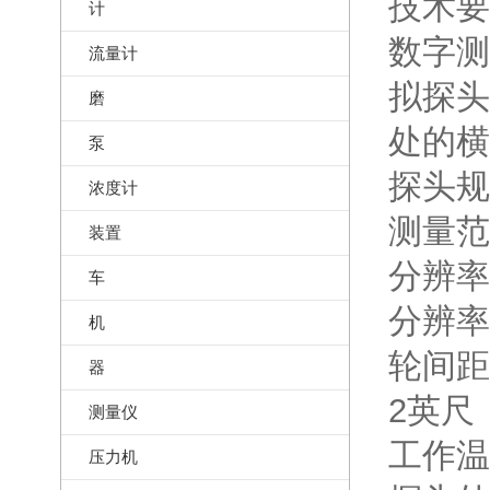
技术要
计
数字测
流量计
拟探头
磨
处的横
泵
探头规
浓度计
测量范
装置
分辨率（
车
分辨率（
机
轮间距
器
2英尺
测量仪
工作温度
压力机