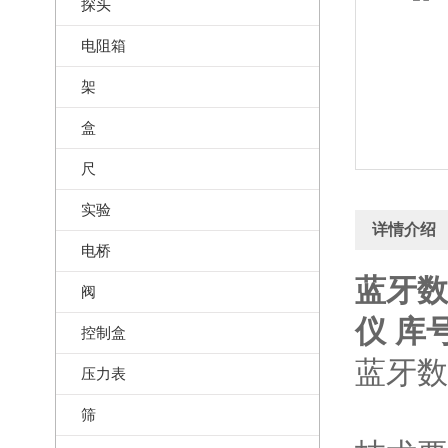
探头
电阻箱
架
盒
尺
实验
详情介绍
电桥
蓝牙数
阀
仪 库号
控制盒
蓝牙
压力表
筛