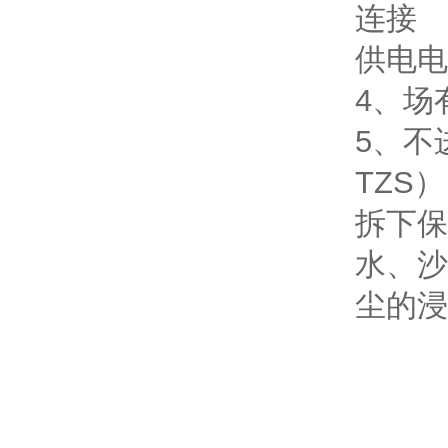
连接
供电电
4、场
5、不
TZS）
拆下保
水、沙
尘的浸