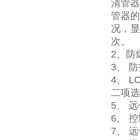
清管器
管器的
况，显
次。
2、防爆
3、 防
4、 
二项选
5、 
6、 
7、 