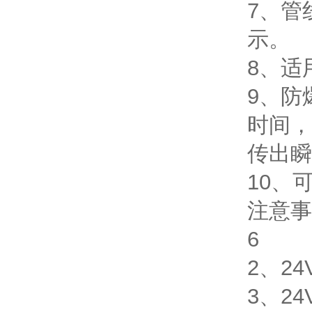
7、管
示。
8、适
9、防
时间，
传出瞬
10、
注意事
6
2、2
3、2