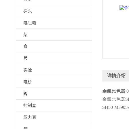
探头
电阻箱
架
盒
尺
实验
详情介绍
电桥
余氯比色器 0-2
阀
余氯比色器SH50-
控制盒
SH50-M39
压力表
筛