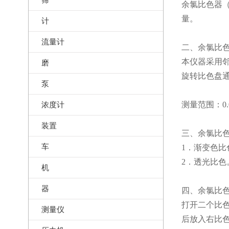
余氯比色器
量。
计
流量计
二、余氯比
本仪器采用
磨
旋转比色盘
泵
浓度计
测量范围：0.05-
装置
三、余氯比
车
1．渐变色比
2．透光比色
机
器
四、余氯比
打开二个比
测量仪
后放入右比