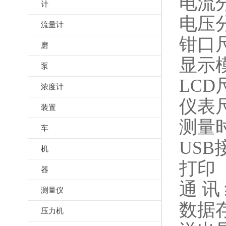
电流分
计
电压分
流量计
钳口尺
磨
显示模
泵
LCD
浓度计
仪表尺
装置
测量时
车
US
机
打印
器
通 讯
测量仪
数据存
压力机