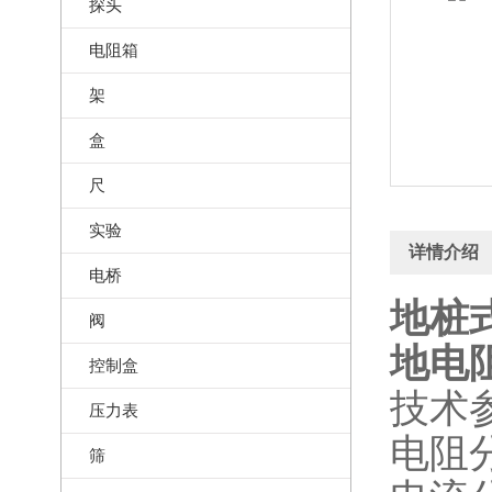
探头
电阻箱
架
盒
尺
实验
详情介绍
电桥
地桩式
阀
地电阻
控制盒
技术
压力表
电阻分
筛