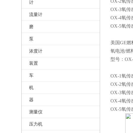
OX-2氧传
计
OX-3氧
流量计
OX-4氧传
OX-5氧
磨
泵
美国GE燃料
浓度计
氧电池/燃
型号：OX-
装置
车
OX-1氧
OX-2氧传
机
OX-3氧
器
OX-4氧传
OX-5氧
测量仪
压力机