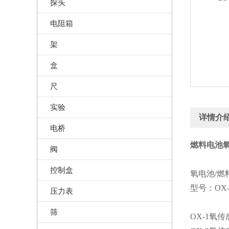
探头
电阻箱
架
盒
尺
实验
详情介
电桥
燃料电池氧
阀
控制盒
氧电池/燃
型号：OX-
压力表
筛
OX-1氧