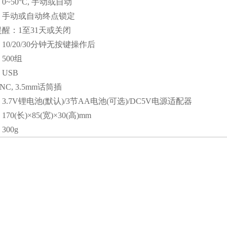
~50°C, 手动或自动
：手动或自动终点锁定
醒：1至31天或关闭
0/20/30分钟无按键操作后
500组
USB
C, 3.5mm话筒插
.7V锂电池(默认)/3节AA电池(可选)/DC5V电源适配器
0(长)×85(宽)×30(高)mm
00g