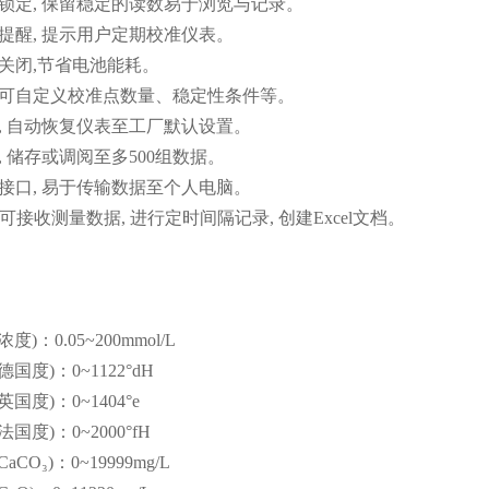
点锁定, 保留稳定的读数易于浏览与记录。
期提醒, 提示用户定期校准仪表。
源关闭,节省电池能耗。
单可自定义校准点数量、稳定性条件等。
能, 自动恢复仪表至工厂默认设置。
存, 储存或调阅至多500组数据。
通讯接口, 易于传输数据至个人电脑。
件可接收测量数据, 进行定时间隔记录, 创建Excel文档。
度)：0.05~200mmol/L
国度)：0~1122°dH
国度)：0~1404°e
国度)：0~2000°fH
aCO₃)：0~19999mg/L