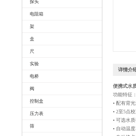
探头
电阻箱
架
盒
尺
实验
详情介
电桥
便携式水质
阀
功能特征
控制盒
• 配有背
• 2至5点
压力表
• 可选水质硬
筛
• 自动温