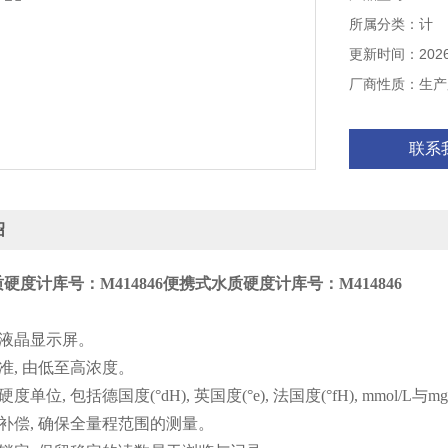
• 可选水质硬度单位
所属分类：计
mg/L。
更新时间：2026-
厂商性质：生产
联系
绍
硬度计库号：M414846
便携式水质硬度计库号：M414846
：
光液晶显示屏。
校准, 由低至高浓度。
度单位, 包括德国度(°dH), 英国度(°e), 法国度(°fH), mmol/L与mg
度补偿, 确保全量程范围的测量。