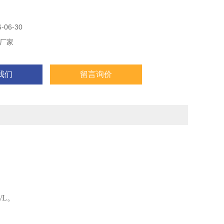
, 包括德国度(°dH), 英国度(°e), 法国度(°fH), mmol/L与
06-30
厂家
我们
留言询价
/L。