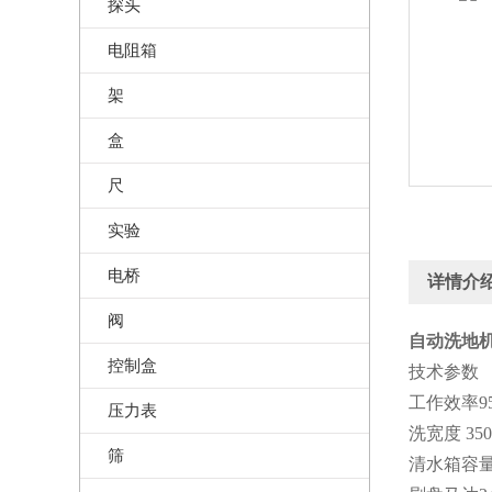
探头
电阻箱
架
盒
尺
实验
电桥
详情介
阀
自动洗地机
控制盒
技术参数
工作效率95
压力表
洗宽度 35
筛
清水箱容量