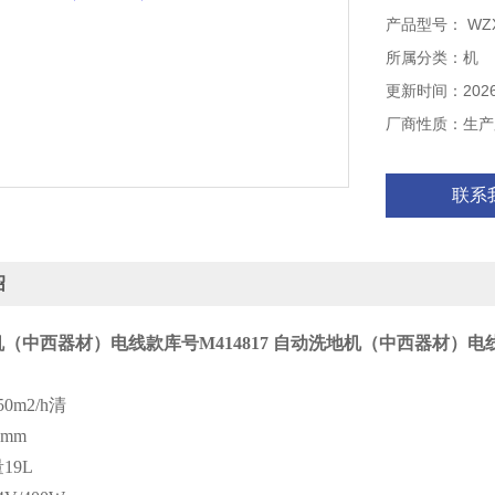
产品型号： WZX/
所属分类：机
更新时间：2026-
厂商性质：生产
联系
绍
（中西器材）电线款库号M414817
自动洗地机（中西器材）电线款
0m2/h清
0mm
19L