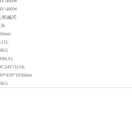
V/400W
V/400W
/机械式
3h
0mm
21L
0KG
b(A)
24V/32Ah
*450*1030mm
5KG