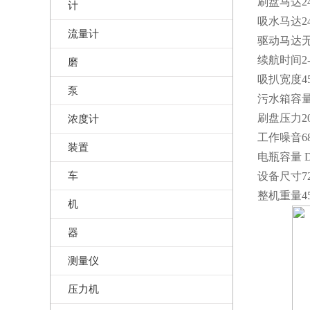
刷盘马达24
计
吸水马达24
流量计
驱动马达无
续航时间2-
磨
吸扒宽度45
泵
污水箱容量
刷盘压力2
浓度计
工作噪音68d
装置
电瓶容量 DC
车
设备尺寸720
整机重量4
机
器
测量仪
压力机