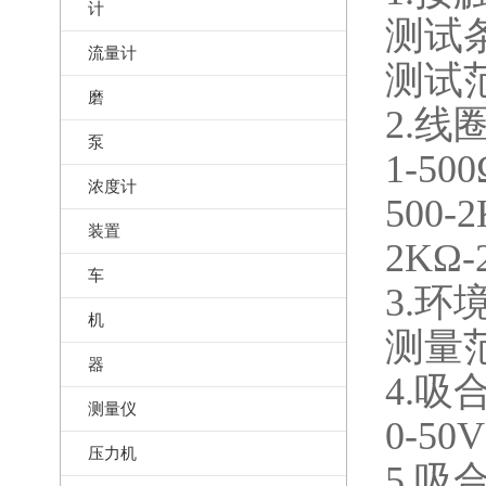
计
测试条
流量计
测试范
磨
2.线
泵
1-50
浓度计
500-
装置
2KΩ
车
3.环
机
测量范围
器
4.吸
测量仪
0-50
压力机
5.吸