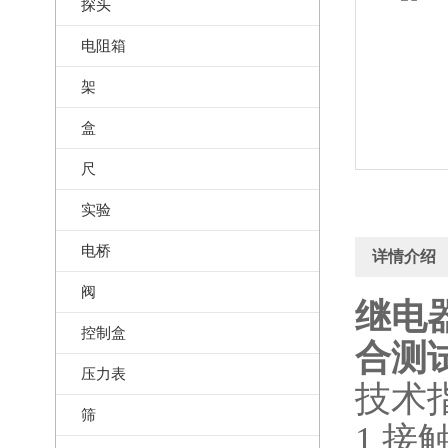
探头
电阻箱
架
盒
尺
实验
电桥
详情介绍
阀
继电
控制盒
合测试
压力表
技术
筛
1.接