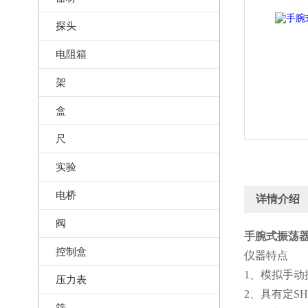
探头
电阻箱
架
盒
尺
实验
电桥
详情介绍
阀
手腕式振荡器
控制盒
仪器特点
1、模拟手动
压力表
2、具有定S
筛