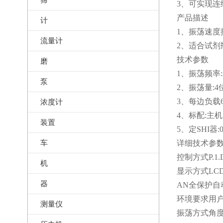
3、可实现连
产品描述
计
1、振荡速度控
流量计
2、适合试
技术参数
磨
1、振荡频率:30
泵
2、振荡量:4
3、每边负载6
浓度计
4、标配:主
装置
5、定SHI器:0
车
详细技术参
控制方式P.
机
显示方式L
器
AN全保护
环境要求用
测量仪
振荡方式角