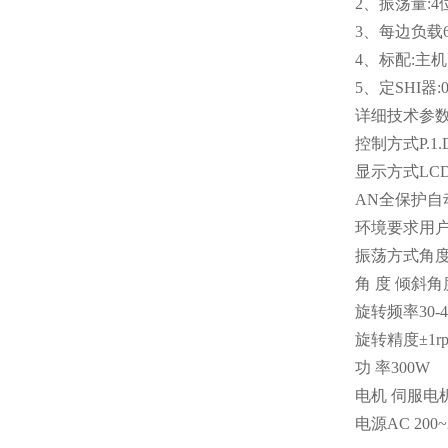
2、振荡量:4
3、每边负载6
4、标配:主
5、定SHI器:0
详细技术参
控制方式P.
显示方式L
AN全保护
环境要求用
振荡方式角
角 度 倾斜角
旋转频率30-45
旋转精度±1r
功 率300W
电机 伺服电
电源AC 200~2