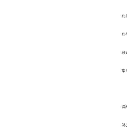
您
您
联
常
详
补