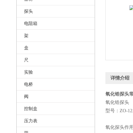
探头
电阻箱
架
盒
尺
实验
详情介绍
电桥
氧化锆探头常规
阀
氧化锆探头
控制盒
型号：ZO-12
压力表
氧化探头作
筛