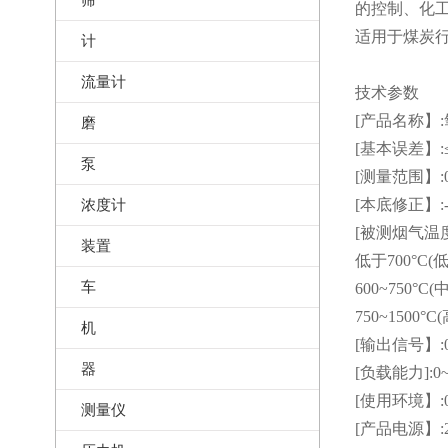
的控制、化
适用于煤炭行
计
流量计
技术参数
[产品名称】
磨
[基本误差】:
泵
[测量范围】:0
浓度计
[本底修正】:-
[被测烟气温度
装置
低于700°C
车
600~750°
750~150
机
[输出信号】:0
器
[负载能力]:0~
[使用环境】:
测量仪
[产品电源】:2