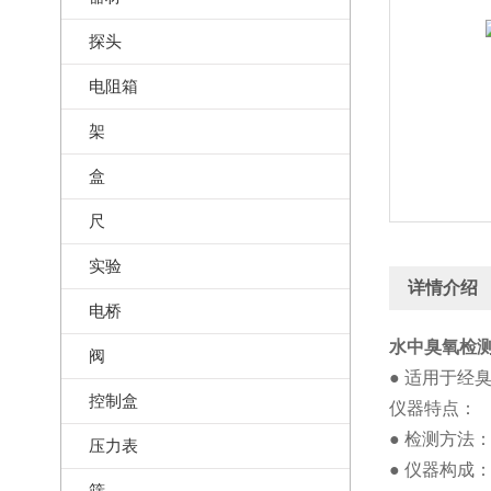
探头
电阻箱
架
盒
尺
实验
详情介绍
电桥
水中臭氧检测仪
阀
● 适用于经
控制盒
仪器特点：
● 检测方法：符
压力表
● 仪器构成
筛