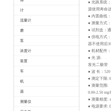
● 光路系统
源使用寿命达
计
● 内置曲线
流量计
● 测量方式
● 试剂盒：
磨
● 供电方式
泵
器不使用后3
浓度计
● 耗材配件
● 光 源:
装置
发光二极管
车
● 波 长：520
● 测定下限: 0.
机
● 测量范围:
器
0.00-2.50 mg/
● 测量精度: 
测量仪
● 电源要求: D