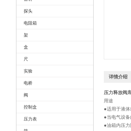
探头
电阻箱
架
盒
尺
实验
详情介绍
电桥
压力释放阀库号
阀
用途
控制盒
●适用于液
●当电气设
压力表
●油箱内压
筛