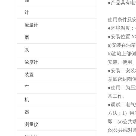
●产品具有
计
使用条件及安
流量计
●环境温度：-
●安装位置 
磨
a)安装在油
泵
b)油箱上部
浓度计
安装、使用
●安装：安
装置
意底密封圈
车
●使用：为
常工作。
机
●调试：电
器
方法：1）
即：(a)公
测量仪
(b)公共端