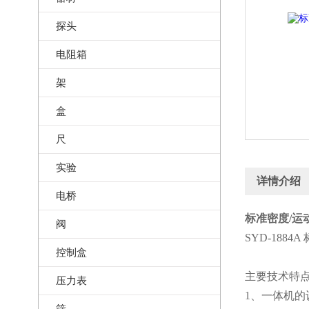
探头
电阻箱
架
盒
尺
实验
详情介绍
电桥
标准密度/运
阀
SYD-188
控制盒
主要技术特
压力表
1、一体机
筛