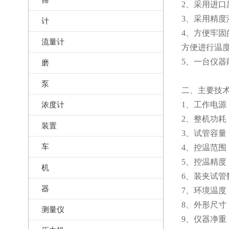
2、采用进口
3、采用精度
计
4、方便牢固
流量计
方便进行温
5、一台仪
磨
泵
二、主要技
浓度计
1、工作电源： 
2、整机功耗：
装置
3、试管容量：
车
4、控温范围：
5、控温精度：
机
6、装夹试管数
器
7、环境温度：
8、外形尺寸：
测量仪
9、仪器净重：