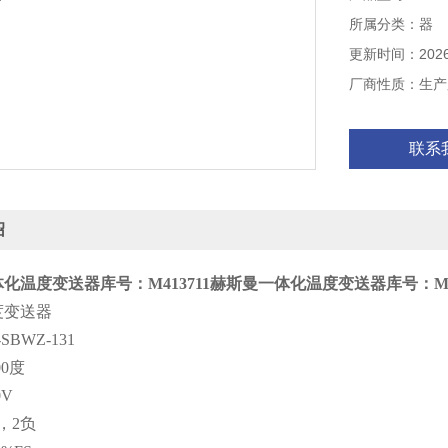
输出：0-10V
所属分类：器
接线：1正，2
精度：±0.2%F
更新时间：2026-
电源：DC24V
厂商性质：生产
长度：200m
螺纹：M20*1.5
联系
不带显示（或带
绍
化温度变送器库号：M413711
赫斯曼一体化温度变送器库号：M41
度变送器
BWZ-131
00度
0V
，2负