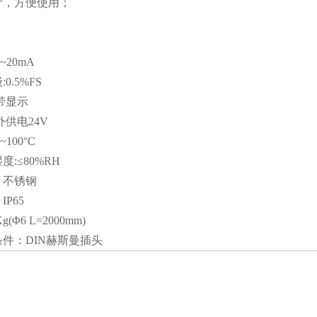
计，方便使用；
~20mA
0.5%FS
带显示
外供电24V
100°C
:≤80%RH
：不锈钢
P65
(Φ6 L=2000mm)
件：DIN赫斯曼插头