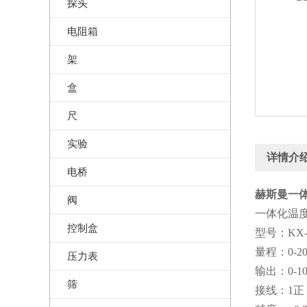
探头
电阻箱
架
盒
尺
实验
详情介
电桥
赫斯曼一体
阀
一体化温
控制盒
型号：KX-S
量程：0-2
压力表
输出：0-1
筛
接线：1正