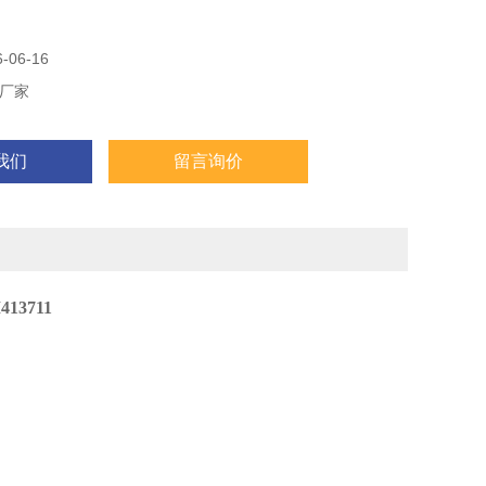
负
S
06-16
厂家
m（不含螺纹）（可按用户要求定制）
我们
留言询价
显示，可按用户要求定制）
3711