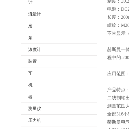
精度：±0.2
计
电源：DC2
流量计
长度：20
螺纹：M20*
磨
不带显示
泵
浓度计
赫斯曼一体
程中的-2
装置
车
应用范围
机
产品特点
器
二线制输出
测量范围
测量仪
全部316
压力机
赫斯曼电