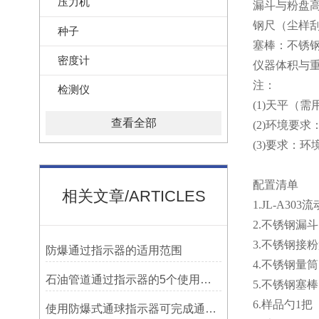
压力机
漏斗与粉盘高
钢尺（尘样刮
种子
塞棒：不锈
密度计
仪器体积与重量：
注：
检测仪
(1)天平（需
查看全部
(2)环境要
(3)要求：
配置清单
相关文章/ARTICLES
1.JL-A3
2.不锈钢漏斗
3.不锈钢接粉
防爆通过指示器的适用范围
4.不锈钢量筒
石油管道通过指示器的5个使用说明
5.不锈钢塞棒
6.样品勺1把
使用防爆式通球指示器可完成通球指示功能