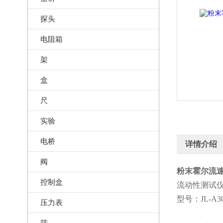
探头
电阻箱
架
盒
尺
实验
电桥
详情介绍
阀
粉末霍尔流速
控制盒
流动性测试
型号：JL-A3
压力表
筛