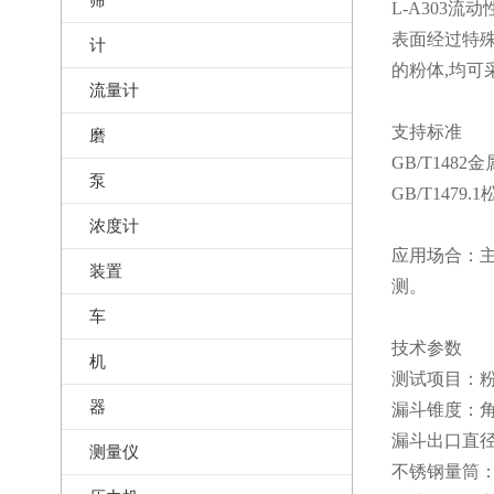
L-A303
表面经过特殊
计
的粉体,均可
流量计
支持标准
磨
GB/T14
泵
GB/T147
浓度计
应用场合：
装置
测。
车
技术参数
机
测试项目：
器
漏斗锥度：角
漏斗出口直径：
测量仪
不锈钢量筒：