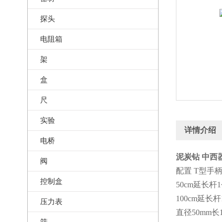
探头
电阻箱
架
盒
尺
实验
详情介绍
电桥
泥炭钻 中西器
阀
配置 T型手柄
控制盒
50cm延长杆
100cm延长杆
压力表
直径50mm长
筛