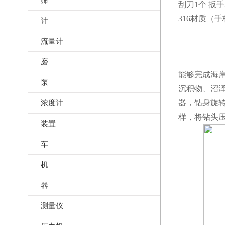
刮刀1个 扳手
316材质（
计
流量计
磨
能够完成海岸
泵
沉积物、沼
浓度计
器，钻身旋转
样，将钻头压
装置
车
机
器
测量仪