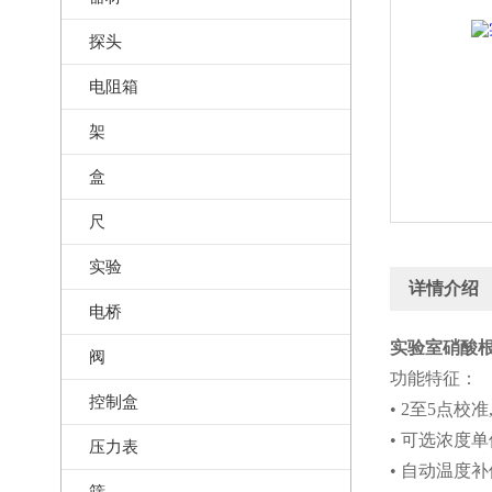
探头
电阻箱
架
盒
尺
实验
详情介绍
电桥
实验室硝酸根
阀
功能特征：
控制盒
• 2至5点校
• 可选浓度单位,
压力表
• 自动温度
筛