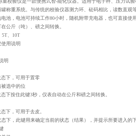
列称重校验仪是一款便携式智-能化仪器。适用于电子秤、压力试
料罐称重系统。与传统的校验仪器测力环、砝码相比，读数直观
电电池，电池可持续工作80小时，随机附带充电器，也可直接使
可在公斤（吨）、磅之间转换。
5T、10T
仪使用说明
说明
量状态下，可用于置零
增值被选中的位
量状态下按住此键3秒，仪表自动在公斤和磅之间转换。
量状态下，可用于去皮。
定状态下，此键用来确定当前的状态（结果），并提示所要进入的
"键