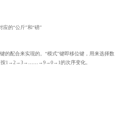
应的“公斤"和“磅"
"键的配合来实现的。“模式"键即移位键，用来选择数
1→2→3→……→9→0→1的次序变化。