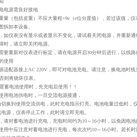
知
流供电电源需良好接地
称量重量（包括皮重）不应大量程+9e（e位分度值），若过该值，仪表
要试图拆卸本设备。
机后，如仪表没有显示或者显示不变化，请试着关闭电源，并重新通
现故障时，请立即关闭电源。
果你需要重新对仪表进行标定，请在电源开启30分钟后进行，以线
的使用
要电源适配器接上AC 220V，即可对电池充电。请注意，换电池时
,否则将烧坏仪表。
内置蓄电池使用时，先充电后使用！！
仪表使用电池供电时，一旦交流电源接通，
切换到使用交流供电，此时充电指示灯亮。电池电量过低时，仪表交
流电源，仪表停止工作，此时请立即充电。
用时，请对蓄电池进行充电，充电时间约为10～16小时，以免因
正常使用中应注意对蓄电池进行充电，每次次约10～16小时。若长