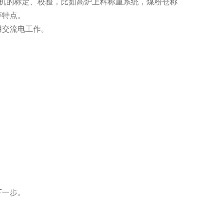
验机的标定、校验，比如高炉上料称重系统，煤粉仓称
等特点。
用交流电工作。
下一步。