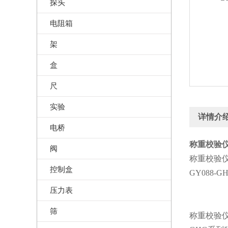
探头
电阻箱
架
盒
尺
实验
详情介
电桥
称重校验仪 
阀
称重校验
控制盒
GY088-
压力表
筛
称重校验仪