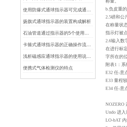
称量。
b.负皮重
使用防爆式通球指示器可完成通球指示功能
2.5磅和
扬旗式通球指示器的装置构成解析
在称量状态
指示灯被
石油管道通过指示器的5个使用说明
2.6输入数
卡箍式通球指示器的正确操作流程介绍
在进行标定
浅析磁感应通球指示器的使用说明及特点
字所在的位
附表1：系
便携式气体检测仪的特点
E32 任
E33 量
E34 任
NOZER
Undo 
LO-bA