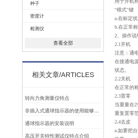
用于开机
种子
“模式"键
密度计
a.在标
b.在正常
检测仪
2、操作说
查看全部
2.1开机
注意：通
在接通电源
状态。
相关文章/ARTICLES
2.2关机
在正常的称
2.3置零
转向力角测量仪特点
当重量在2
非插入式通球指示器的使用能够满足各类管道的要求
重复置零范
2.4去皮
​通球指示器的安装说明
a.如要把
高压开关特性测试仪特点介绍