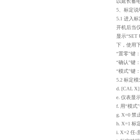
以延长蓄
5、标定说
5.1 进入
开机后当仪
显示“SE
下，使用
“置零"键
“确认"
“模式"
5.2 标
d. [CAL
e. 仪表显示
f. 用“
g. X=
h. X=
i. X=