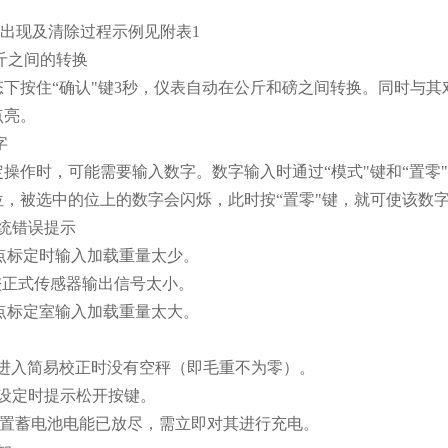
的出现及清除过程示例见附表1
公斤之间的转换
下按住“确认"键3秒，仪表自动在公斤和磅之间转换。同时与其对
点亮。
字
操作时，可能需要输入数字。数字输入时通过“模式"键和“置零
，被选中的位上的数字会闪烁，此时按“置零"键，就可使该数字按
统错误提示
-意点标定时输入加载重量太少。
程较正式传感器输出信号太小。
-意点标定室输入加载重量太大。
O 进入简易校正时没有空秤（即毛重不为零）。
进入设定时提示松开按键。
T 内置蓄电池电能已放尽，需立即对其进行充电。