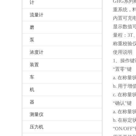
GHG系
计
重系统，
流量计
内置可充
显示数值
磨
量程：3T、
泵
称重校验
浓度计
使用说明
1、操作键
装置
“置零"键
车
a. 在称
b. 用于
机
c. 在称
器
“确认"键
a. 在称
测量仪
b. 在标
压力机
“ON/OFF