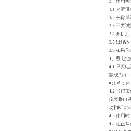
3、使用须
3.1 交
3.2 被
3.3 不
3.4 开
3.5 出
3.6 如
4、蓄电池
4.1 只
黑线为-）
●注意：
4.2 当
仪表将自动
动切断直
4.3 使
4.4 在