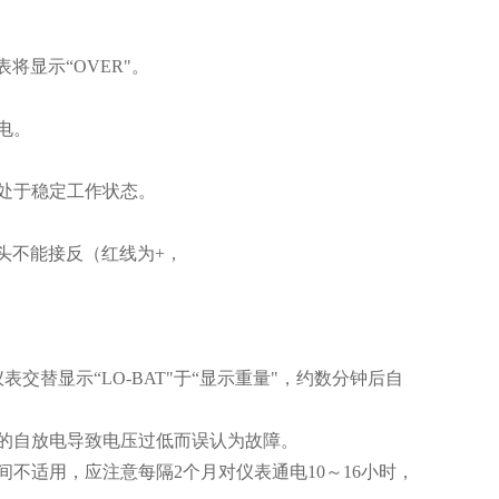
将显示“OVER"。
电。
路处于稳定工作状态。
线头不能接反（红线为+，
替显示“LO-BAT"于“显示重量"，约数分钟后自
电池的自放电导致电压过低而误认为故障。
时间不适用，应注意每隔2个月对仪表通电10～16小时，