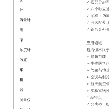
✓ 搭配分辨率
✓ 八个独立
计
✓ 采样： 200
流量计
✓ 可选配蓝
✓ 铝合金外
磨
泵
应用领域
浓度计
包括但不限
➢ 建筑节能
装置
➢ 生物医*
车
➢ 气象与地
➢ 空调与制
机
➢ 航天航空
器
➢ 实验室物
产品特点
测量仪
✓ 分辨率：0.