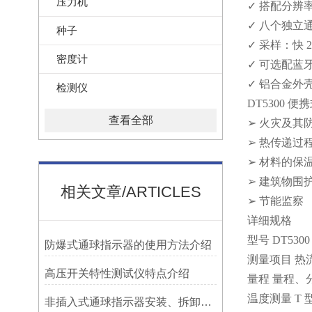
压力机
✓ 搭配分辨率
✓ 八个独立
种子
✓ 采样：快 2
密度计
✓ 可选配蓝
✓ 铝合金外
检测仪
DT5300 
查看全部
➢ 火灾及其
➢ 热传递过
➢ 材料的保
➢ 建筑物围
相关文章/ARTICLES
➢ 节能监察
详细规格
型号 DT5300
防爆式通球指示器的使用方法介绍
测量项目 热
高压开关特性测试仪特点介绍
量程 量程、
温度测量 T 型
非插入式通球指示器安装、拆卸灵活方便