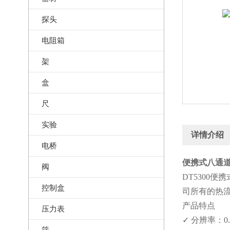
探头
电阻箱
架
盒
尺
实验
详情介绍
电桥
便携式八通道
阀
DT5300
控制盒
司所有的热
产品特点
压力表
✓ 分辨率：0.
筛