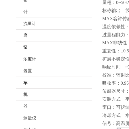
量程：0~50k
标称输出：线性
计
MAX容许传感
流量计
温度依赖性：≤
过量程能力：
磨
MAX非线性 ：±
泵
重复性：±0.
浓度计
扩展不确定性：
响应时间：~30
装置
校准：辐射
车
吸收率：0.95
传感器尺寸：
机
安装方式：
器
窗口：可拆卸
冷却方式：
测量仪
信号：高温屏