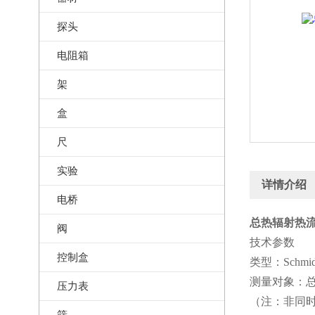
探头
电阻箱
架
盒
尺
实验
详情介绍
电桥
总热辐射热流
阀
技术参数
控制盒
类型：Schm
测量对象：总
压力表
（注：非同
筛