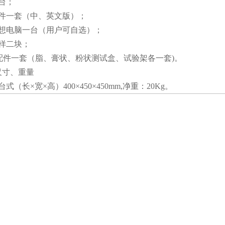
台；
软件一套（中、英文版）；
联想电脑一台（用户可自选）；
样二块；
机配件一套（脂、膏状、粉状测试盒、试验架各一套)。
尺寸、重量
式（长×宽×高）400×450×450mm,净重：20Kg。