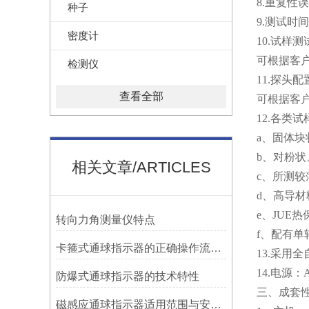
8.重复性
种子
9.测试时间
密度计
10.试样测
可根据客户
检测仪
11.探头配
查看全部
可根据客户要
12.各类
a、固体块
b、对粉
相关文章/ARTICLES
c、所测较
d、高导材
e、JUE热
转向力角测量仪特点
f、配有单
卡箍式通球指示器的正确操作流程介绍
13.采
14.电源：A
防爆式通球指示器的技术特性
三、成套
磁感应通球指示器适用范围与安装方法