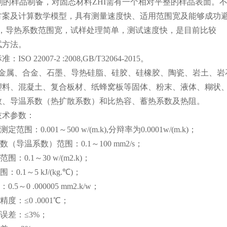
特别的样品制备，对固态材料ZHI需有一个相对平整的样品表面。
方案及计算数学模型，具有测量速度快、适用范围宽及能够成功避
ng，导热系数范围宽，试样处理简单，测试速度快，是目前比较
试方法。
SO 22007-2 :2008,GB/T32064-2015。
: 金属、合金、石墨、导热硅脂、硅胶、硅橡胶、陶瓷、岩土、
塑料、混凝土、复合板材、纸蜂窝板等固体、粉末、液体、糊状、
数、导温系数（热扩散系数）和比热容、蓄热系数及热阻。
技术参数：
定范围：0.001～500 w/(m.k),分辩率为0.0001w/(m.k)；
数（导温系数）范围：0.1～100 mm2/s；
围：0.1～30 w/(m2.k)；
：0.1～5 kJ/(kg.℃)；
.5～0 .000005 mm2.k/w；
精度：≤0 .0001℃；
对误差：≤3%；