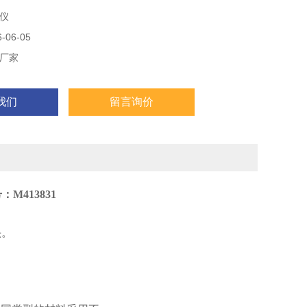
仪
06-05
厂家
我们
留言询价
413831
头。