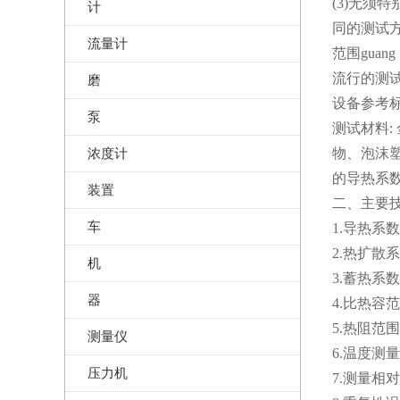
(3)无须
计
同的测试
流量计
范围gua
流行的测
磨
设备参考标准：I
泵
测试材料
浓度计
物、泡沫
的导热系
装置
二、主要
车
1.导热系数测
2.热扩散系
机
3.蓄热系数范
器
4.比热容范围
5.热阻范围：0
测量仪
6.温度测量
压力机
7.测量相