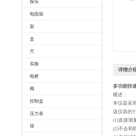
探头
电阻箱
架
盒
尺
实验
详情介
电桥
多功能快速
阀
概述：
控制盒
本仪器采用
该仪器的Y
压力表
(1)直接
筛
(2)不会