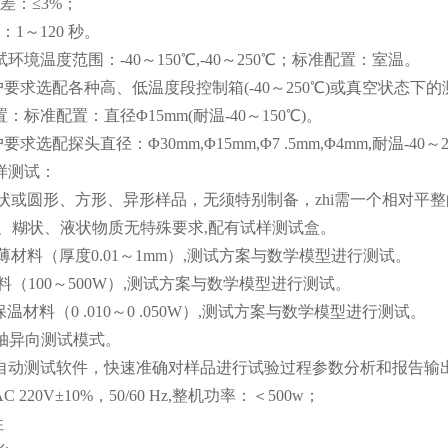
误差：≤3%；
：1～120 秒。
试环境温度范围：-40～150℃,-40～250℃；标准配置：室温。
要求选配各种高、低温度段控制箱(-40～250℃)或真空状态下
置：标准配置：直径Φ15mm(耐温-40～150℃)。
求选配探头直径：Φ30mm,Φ15mm,Φ7 .5mm,Φ4mm,耐温-
试样测试：
状或圆形、方形、异形样品，无须特别制备，zhi需一个相对平
状、糊状、液状物质无特殊要求,配有试样测试盒。
薄材料（厚度0.01～1mm）,测试方案与数学模型进行测试。
料（100～500W）,测试方案与数学模型进行测试。
保温材料（0 .010～0 .050W）,测试方案与数学模型进行测试。
轴异向测试模式。
用全自动测试软件，快速准确对样品进行试验过程参数分析和报告输
C 220V±10%，50/60 Hz,整机功率：＜500w；
性