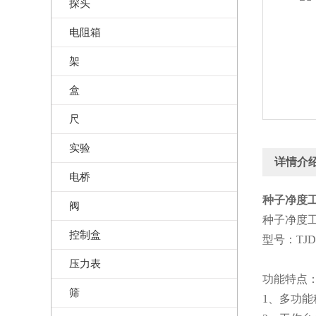
探头
电阻箱
架
盒
尺
实验
详情介
电桥
种子净度工
阀
种子净度
控制盒
型号：TJD-1
压力表
功能特点
筛
1、多功