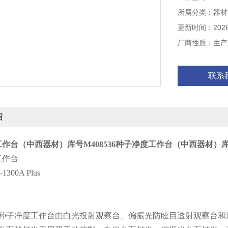
所属分类：器材
更新时间：2026-
厂商性质：生产
联系
绍
作台（中西器材）库号M408536
种子净度工作台（中西器材）库号M
工作台
300A Plus
：
能种子净度工作台由白光投射观察台、偏振光防眩目透射观察台和