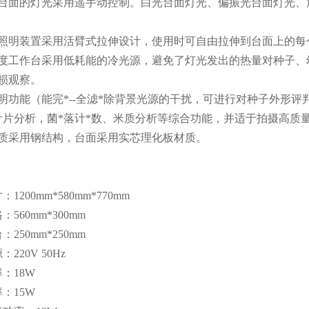
台台面的灯光采用遥手动控制。白光台面灯光、偏振光台面灯光、
和照明装置采用活臂式拉伸设计，使用时可自由拉伸到台面上的每
净度工作台采用低耗能的冷光源，避免了灯光发出的热量对种子、
损观察。
明功能（能完*--全滤*除背景光源的干扰，可进行对种子外形
叶片分析，菌*落计*数、米质分析等综合功能，并适于拍摄高质
材质采用钢结构，台面采用实芯理化板材质。
：
1200mm*580mm*770mm
560mm*300mm
250mm*250mm
220V 50Hz
：18W
：15W