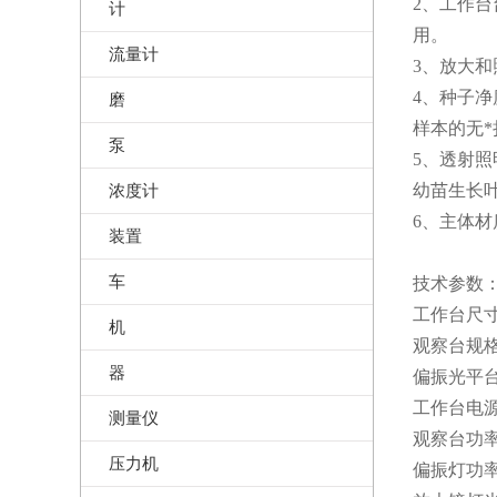
2、工作
计
用。
流量计
3、放大
4、种子
磨
样本的无*
泵
5、透射照
浓度计
幼苗生长
6、主体
装置
车
技术参数
工作台尺寸：
机
观察台规格：
器
偏振光平台：
工作台电源：
测量仪
观察台功率
压力机
偏振灯功率