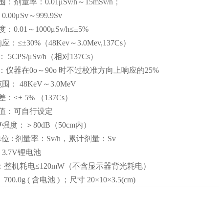
：剂量率：0.01μSv/h～15mSv/h；
00μSv～999.9Sv
0.01～1000μSv/h≤±5%
：≤±30%（48Kev～3.0Mev,137Cs）
5CPS/μSv/h（相对137Cs）
：仪器在0o～90o 时不过校准方向上响应的25%
围： 48KeV～3.0MeV
：≤± 5% （137Cs）
阈值：可自行设定
强度：＞80dB（50cm内）
位 : 剂量率：Sv/h，累计剂量：Sv
3.7V锂电池
耗：整机耗电≤120mW（不含显示器背光耗电）
00.0g ( 含电池 ) ；尺寸 20×10×3.5(cm)