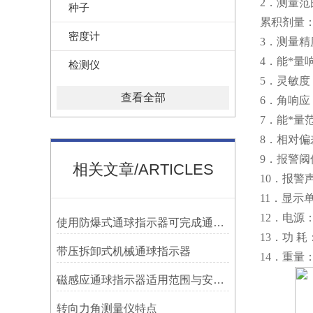
2．测量范围
种子
累积剂量：0.
密度计
3．测量精度：
4．能*量响应
检测仪
5．灵敏度： 
查看全部
6．角响应
7．能*量范
8．相对偏差
9．报警
相关文章/ARTICLES
10．报警声
11．显示单
12．电源：
使用防爆式通球指示器可完成通球指示功能
13．功 
带压拆卸式机械通球指示器
14．重量： 7
磁感应通球指示器适用范围与安装方法
转向力角测量仪特点