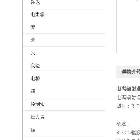
探头
电阻箱
架
盒
尺
实验
详情介
电桥
电离辐射巡
阀
电离辐射
控制盒
型号：R-E
压力表
概述：
筛
R-EGD