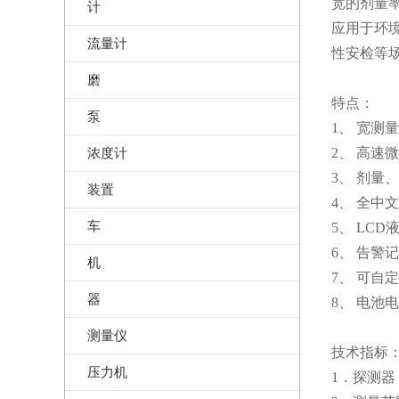
宽的剂量
计
应用于环
流量计
性安检等
磨
特点：
泵
1、 宽测
浓度计
2、 高速
3、 剂量
装置
4、 全中
车
5、 LC
6、 告
机
7、 可自
器
8、 电池
测量仪
技术指标
压力机
1．探测器