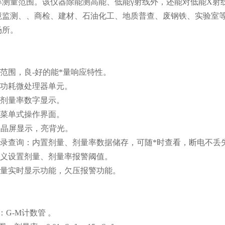
率测量范围。该仪器除能测高能、低能γ射线外，还能对低能X射
境监测、、商检、建材、石油化工、地质普查、废钢铁、实验室
场所。
量范围，良-好的能*量响应特性。
微功耗微处理器单元。
、剂量率数字显示。
文菜单式操作界面。
D液晶屏显示，亮背光。
警记录查询：内置剂量、剂量率数据储存，可随*时查看，断电不丢
定义设置剂量、剂量率报警阈值。
电量实时显示功能，欠压报警功能。
：
：G-M计数管 。