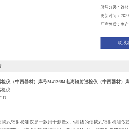
所属分类：器材
更新时间：2026-
厂商性质：生产
联系
绍
检仪（中西器材）库号M413684
电离辐射巡检仪（中西器材）库号M
巡检仪
GD
型便携式辐射检测仪是一款用于测量x，γ射线的便携式辐射检测仪