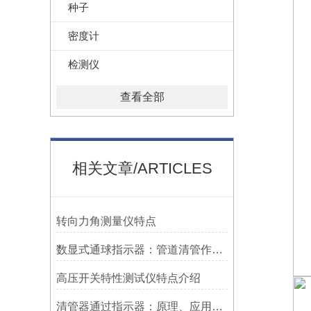
种子
密度计
检测仪
查看全部
相关文章/ARTICLES
转向力角测量仪特点
数显式通球指示器：管道清管作业的智能监测关键设备
高压开关特性测试仪特点介绍
清管器通过指示器：原理、应用与维护