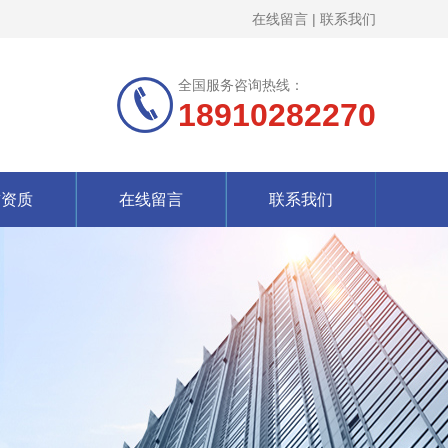
在线留言
|
联系我们
全国服务咨询热线：
18910282270
誉资质
在线留言
联系我们