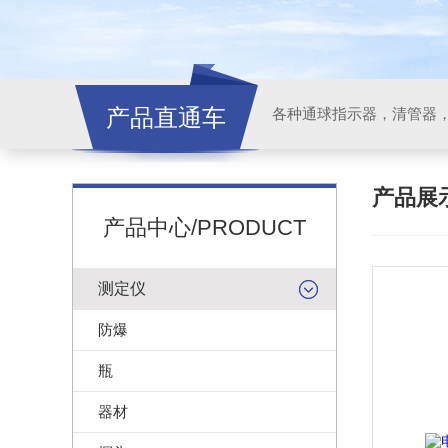
产品直通车
各种通球指示器，清管器
产品展
产品中心/PRODUCT
测定仪
防爆
瓶
器材