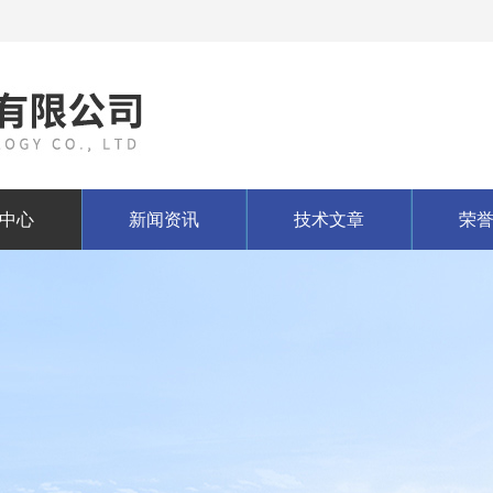
中心
新闻资讯
技术文章
荣