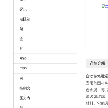
探头
电阻箱
架
盒
尺
实验
详情介绍
电桥
自动转塔数显
阀
应用范围材
控制盒
色金属、薄
试诸如玻璃
压力表
材料。它能
筛