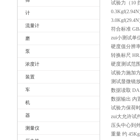
试验力（10 
0.3Kgf(2.94
计
3.0Kgf(29.4
流量计
符合标准 GB/
zui小测试单位 
磨
硬度值分辨率 
泵
转换标尺 HR
浓度计
硬度测试范围 8
试验力施加方
装置
测试显微镜放D
车
数据读取 D
数据输出 内置
机
试验力保荷时间
器
zui大允许试件
压头中心到外壁
测量仪
重量 约 45Kg