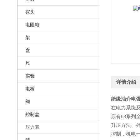
探头
电阻箱
架
盒
尺
实验
详情介绍
电桥
绝缘油介电强
阀
在电力系统
控制盒
原有68系
升压方法、
压力表
控制，机电
筛