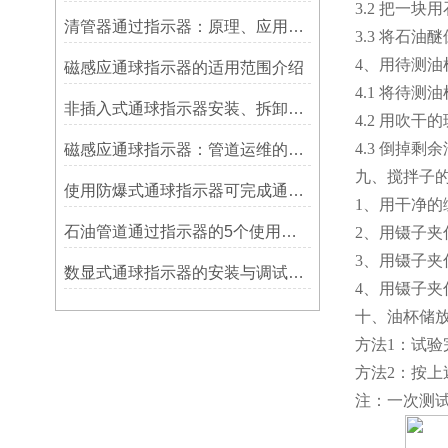
3.2 把一
清管器通过指示器：原理、应用与维护
3.3 将石
4、用待测油
磁感应通球指示器的适用范围介绍
4.1 将待测
非插入式通球指示器安装、拆卸灵活方便
4.2 用吹
4.3 倒掉
磁感应通球指示器：管道运维的隐形守护者
九、搅拌子
使用防爆式通球指示器可完成通球指示功能
1、用干净
石油管道通过指示器的5个使用说明
2、用镊子夹
3、用镊子
数显式通球指示器的安装与调试技巧
4、用镊子夹
十、油杯储
方法1：试
方法2：按
注：一次测