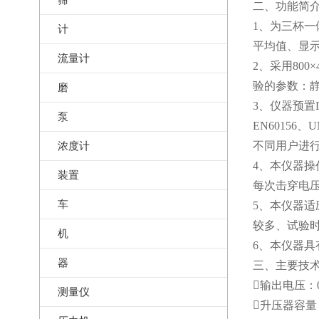
二、功能简
1、为三杯一
计
平均值、显示
流量计
2、采用80
验的参数：
磨
3、仪器预置DL 4
泵
EN60156
浓度计
不同用户进
4、本仪器操
装置
每次击穿电
车
5、本仪器
较多、试验
机
6、本仪器
器
三、主要技
输出电压：0
测量仪
升压器容量：