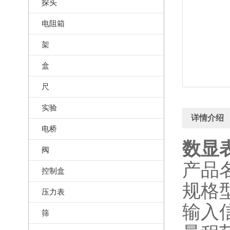
探头
电阻箱
架
盒
尺
实验
详情介绍
电桥
数显表
阀
产品
控制盒
规格型
压力表
输入信
筛