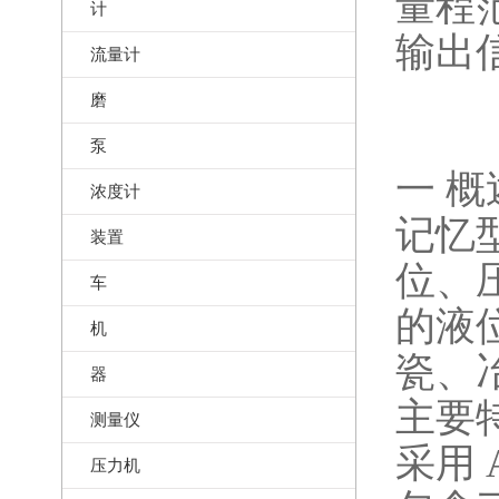
量程范
计
输出
流量计
磨
泵
一 概
浓度计
记忆
装置
位、
车
的液
机
瓷、
器
主要
测量仪
采用
压力机