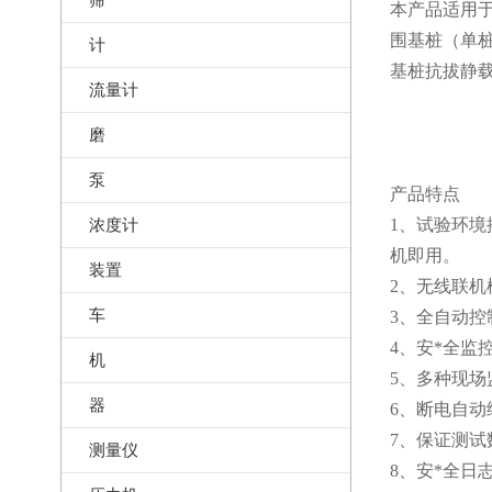
本产品适用
围基桩（单
计
基桩抗拔静
流量计
磨
泵
产品特点
浓度计
1、试验环
机即用。
装置
2、无线联机
车
3、全自动
4、安*全
机
5、多种现场
器
6、断电自
7、保证测
测量仪
8、安*全日