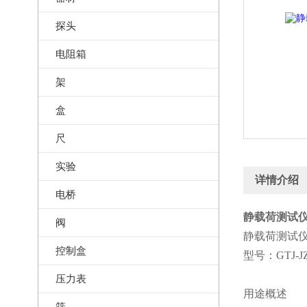
探头
电阻箱
架
盒
尺
实验
详情介绍
电桥
静载荷测试仪
阀
静载荷测试
控制盒
型号：GTJ-JZ
压力表
用途概述
筛