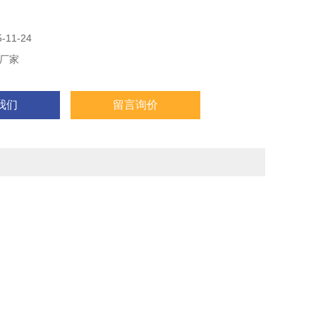
*200*120MM
0℃
11-24
煤炭焦炭灰分测定仪高温箱式电阻炉食品灰分马弗炉
厂家
我们
留言询价