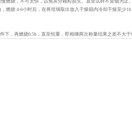
缓慢燃烧，不可太快，以免灰分颗粒损失。直至试样不冒烟为止。
，燃烧 4-6小时后，在将坩埚取出放入干燥箱内冷却干燥至少
条件下，再燃烧0.5h，直至恒重，即相继两次称量结果之差不大于0