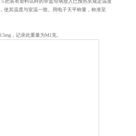
5.把装有塑料试样的带盖坩埚放入已预热至规定温度
1h，使其温度与室温一致。用电子天平称量，称准至
.5mg，记录此重量为M1克。