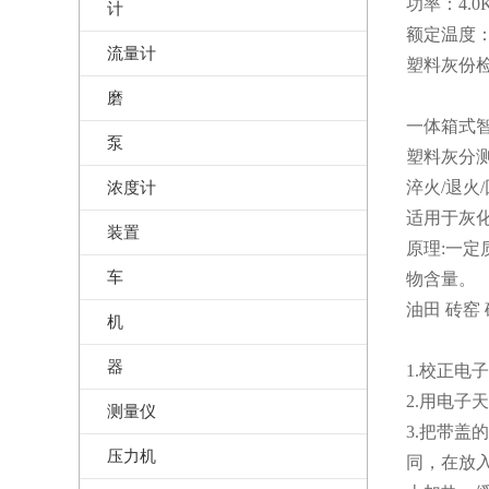
功率：4.0
计
额定温度：
流量计
塑料灰份
磨
一体箱式智
泵
塑料灰分
浓度计
淬火/退火
适用于灰化
装置
原理:一
车
物含量。
油田 砖窑
机
器
1.校正电
2.用电子
测量仪
3.把带盖
压力机
同，在放入