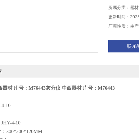
工作室尺寸：300
所属分类：器材
功率：4.0KW
额定温度：100
更新时间：2025-
塑料灰份检测仪
厂商性质：生产
联系
绍
器材 库号：M76443
灰分仪 中西器材 库号：M76443
4-10
HY-4-10
300*200*120MM