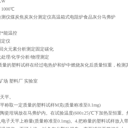
KW
1000℃
检测仪煤炭焦炭灰分测定仪高温箱式电阻炉食品灰分马弗炉
*能温控
测定仪
/回火元素分析测定固定碳化
处理/化学分析/物理测定
定质量的塑料试样在经过电热炉和炉中燃烧灰化后质量恒重，检测
 矿场 塑料厂 实验室
子天平。
天平称取一定质量的塑料试样M克(质量称准至0.1mg)
的陶瓷坩埚放在马弗炉内。在试验温度(600±25)℃下加热至恒
电子天平上称量(质量称准至0.1mg)。4.把称量的塑料试样放入