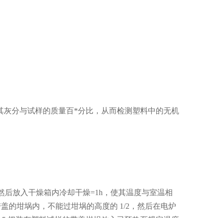
其灰分与试样的质量百*分比，从而检测塑料中的无机
重。然后放入干燥箱内冷却干燥=1h，使其温度与室温相
带盖的坩埚内，不能过坩埚的高度的 1/2，然后在电炉