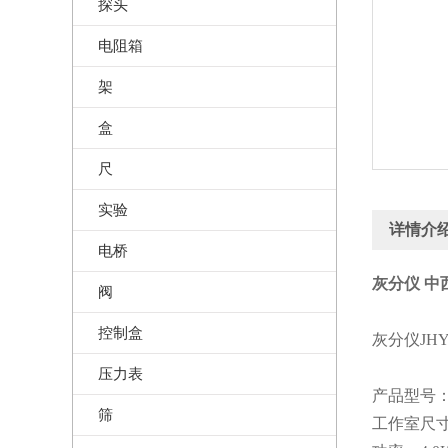
探头
电阻箱
架
盒
尺
实验
详情介
电桥
灰分仪 中西
阀
控制盒
灰分仪JHY-
压力表
产品型号：J
筛
工作室尺寸：