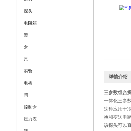
探头
电阻箱
架
盒
尺
实验
详情介绍
电桥
三参数组合探
阀
一体化三参数
控制盒
这种应用于
换和变送电路
压力表
该探头可以直
筛