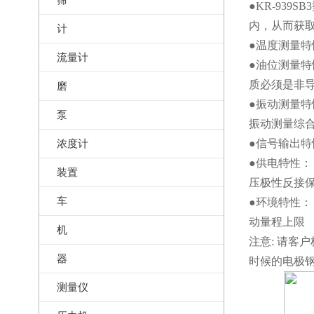
●KR-93
内，从而获
计
●温度测量特
流量计
●油位测量特
质必须是非
磨
●振动测量特
泵
振动测量综合
浓度计
●信号输出特性
●供电特性： 
装置
压极性反接
车
●环境特性：
动量程上限
机
注意: 请客
器
时候的电极
测量仪