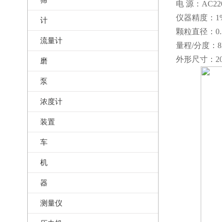
电 源：AC22
仪器精度：1
计
颗粒直径：0.3
流量计
量程/分度：8N
外形尺寸：200
磨
泵
浓度计
装置
车
机
器
测量仪