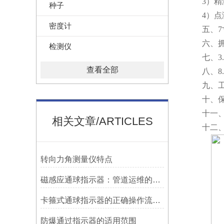
3）精测
种子
4）点测模
密度计
五、7寸
六、拥有
检测仪
七、3.7
查看全部
八、8.
九、工作温
十、保存温
十一、尺寸（长
相关文章/ARTICLES
十二、重量
转向力角测量仪特点
磁感应通球指示器：管道运维的隐形守护者
卡箍式通球指示器的正确操作流程介绍
防爆通过指示器的适用范围