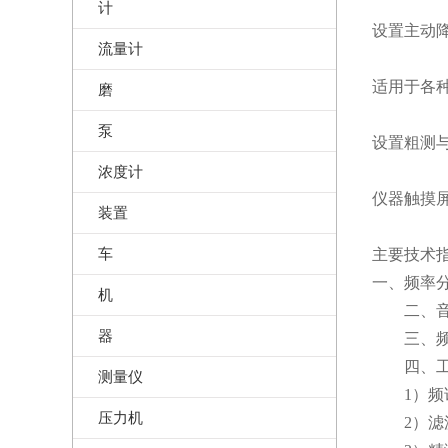
计
设置主动
流量计
适用于各
磨
泵
设置粗测
浓度计
仪器触摸
装置
车
主要技术
一、频率分
机
二、音频
器
三、频率区
四、工
测量仪
1）频谱分
压力机
2）滤波