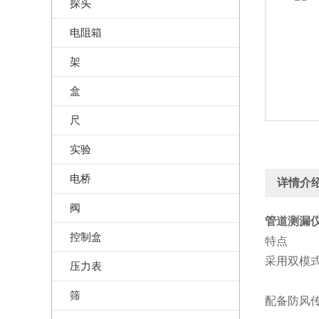
探头
电阻箱
架
盒
尺
实验
电桥
详情介
阀
管道测漏仪
控制盒
特点
采用双模
压力表
筛
配备防风