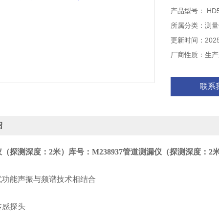
产品型号： HD56
配备防风传感探
所属分类：测量
设置主动降噪功
更新时间：2025-
厂商性质：生产
适用于各种管道
联系
设置粗测与细测
绍
（探测深度：2米）库号：M238937
管道测漏仪（探测深度：2米）
式功能声振与频谱技术相结合
传感探头