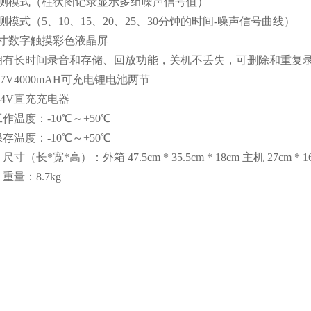
模式（柱状图记录显示多组噪声信号值）
式（5、10、15、20、25、30分钟的时间-噪声信号曲线）
数字触摸彩色液晶屏
长时间录音和存储、回放功能，关机不丢失，可删除和重复
V4000mAH可充电锂电池两节
4V直充充电器
度：-10℃～+50℃
度：-10℃～+50℃
*宽*高）：外箱 47.5cm * 35.5cm * 18cm 主机 27cm * 16c
：8.7kg