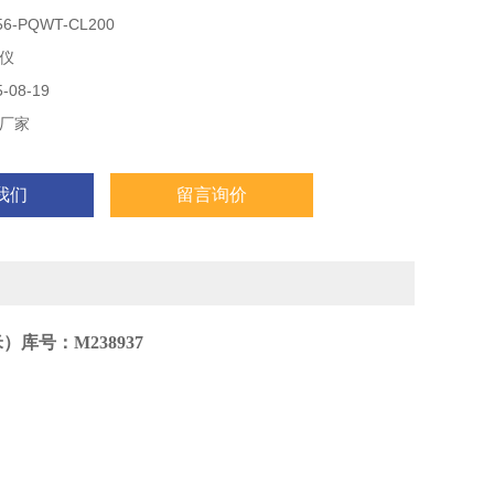
-PQWT-CL200
头
仪
能
08-19
厂家
材质及地面
我们
留言询价
功能，锁定漏水点
库号：M238937