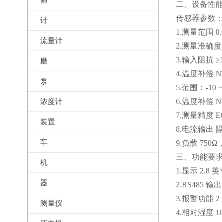
二、设备性
传感器参数
计
1.测量范围 0.0
流量计
2.测量准确度 ±
3.输入阻抗 ≥1
磨
4.温度补偿 N
泵
5.范围：-10 
浓度计
6.温度补偿 
7.测量精度 EC
装置
8.电流输出 
车
9.负载 750
三、功能要
机
1.显示 2.8
器
2.RS485 
3.报警功能 2
测量仪
4.相对湿度 10