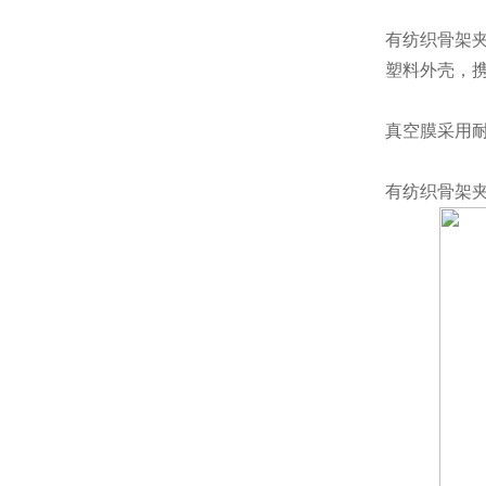
有纺织骨架夹
塑料外壳，
真空膜采用
有纺织骨架夹