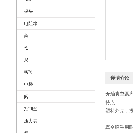
探头
电阻箱
架
盒
尺
实验
详情介绍
电桥
无油真空泵库号
阀
特点
控制盒
塑料外壳，
压力表
真空膜采用
筛