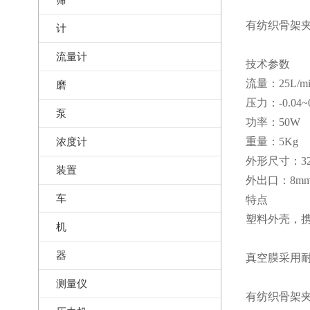
有纺织骨架夹
计
流量计
技术参数
流量：25L/mi
磨
压力：-0.04~0
泵
功率：50W
浓度计
重量：5Kg
外形尺寸：320
装置
外出口：8m
车
特点
塑料外壳，
机
器
真空膜采用
测量仪
有纺织骨架夹