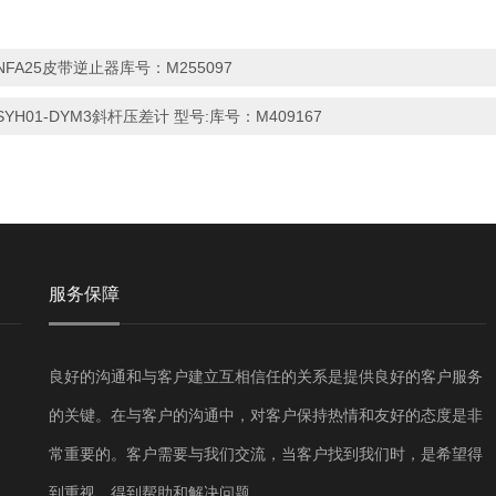
NFA25皮带逆止器库号：M255097
SYH01-DYM3斜杆压差计 型号:库号：M409167
服务保障
良好的沟通和与客户建立互相信任的关系是提供良好的客户服务
的关键。在与客户的沟通中，对客户保持热情和友好的态度是非
常重要的。客户需要与我们交流，当客户找到我们时，是希望得
到重视，得到帮助和解决问题。