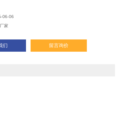
，稻谷脱壳后糙米无损坏，碎米率低。
，电机采用直流无ji调速。
06-06
厂家
我们
留言询价