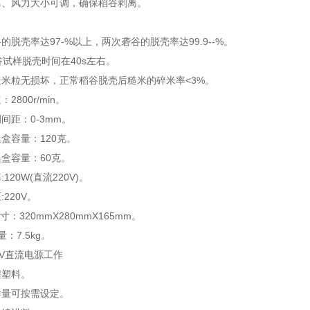
离、风力大小可调，确保稻谷剥离。
的脱壳率达97-%以上，两次砻谷的脱壳率达99.9--%。
谷试样脱壳时间在40s左右。
糙米粒无损坏，正常稻谷脱壳后糙米的碎米率<3%。
2800r/min。
间距：0-3mm。
盒容量：120克。
集盒容量：60克。
120W(直流220V)。
220V。
寸：320mmX280mmX165mm。
：7.5kg。
2V直流电源工作
程塑料。
样量可按需设定。