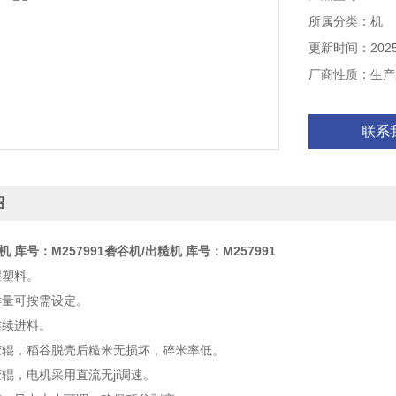
5、聚氨酯胶辊
所属分类：机
6、聚氨酯胶辊
更新时间：2025-
厂商性质：生产
联系
绍
 库号：M257991
砻谷机/出糙机 库号：M257991
程塑料。
样量可按需设定。
连续进料。
胶辊，稻谷脱壳后糙米无损坏，碎米率低。
辊，电机采用直流无ji调速。