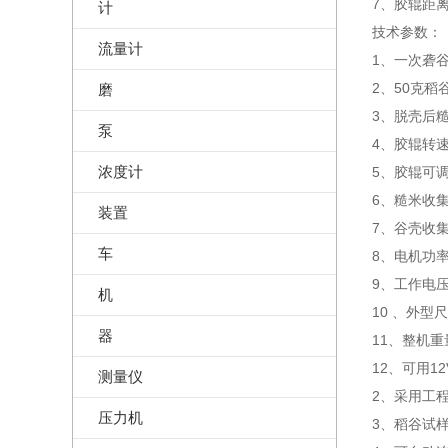
7、胶辊距
计
技术参数：
流量计
1、一次砻谷
2、50克稻
磨
3、脱壳后
泵
4、胶辊转速：
浓度计
5、胶辊可调
6、糙米收集
装置
7、谷壳收
车
8、电机功率:
9、工作电压:
机
10 、外型尺
器
11、整机重量
12、可用1
测量仪
2、采用工
压力机
3、稻谷试