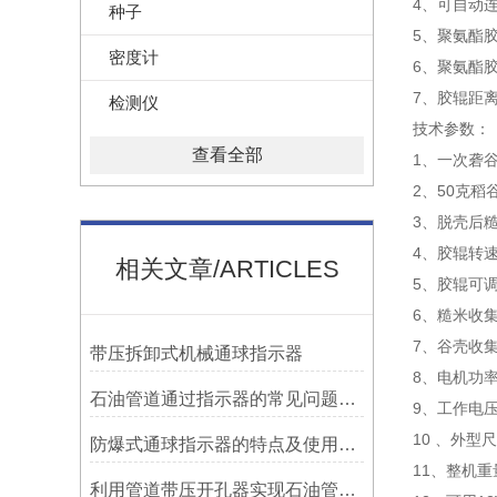
4、可自动
种子
5、聚氨酯
密度计
6、聚氨酯胶
7、胶辊距
检测仪
技术参数：
查看全部
1、一次砻谷
2、50克稻
3、脱壳后
4、胶辊转速：
相关文章/ARTICLES
5、胶辊可调
6、糙米收集
7、谷壳收
带压拆卸式机械通球指示器
8、电机功率:
石油管道通过指示器的常见问题及解决方式
9、工作电压:
10 、外型尺
防爆式通球指示器的特点及使用方法
11、整机重量
利用管道带压开孔器实现石油管道通过指示器的在线维修