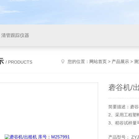
，清管跟踪仪器
示
您的位置：
网站首页
>
产品展示
>
测
/ PRODUCTS
砻谷机/出
简要描述：砻谷机
2、采用工程塑
3、稻谷试样量
4、可自动连续
产品型号： ZYJ1