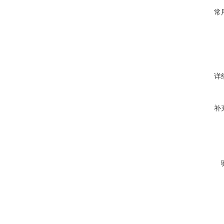
常
详
补