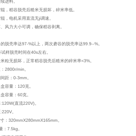
连续进料。
胶辊，稻谷脱壳后糙米无损坏，碎米率低。
辊，电机采用直流无ji调速。
离、风力大小可调，确保稻谷剥离。
的脱壳率达97-%以上，两次砻谷的脱壳率达99.9--%。
谷试样脱壳时间在40s左右。
糙米粒无损坏，正常稻谷脱壳后糙米的碎米率<3%。
2800r/min。
间距：0-3mm。
盒容量：120克。
集盒容量：60克。
120W(直流220V)。
220V。
寸：320mmX280mmX165mm。
：7.5kg。