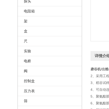
探头
电阻箱
架
盒
尺
实验
详情介
电桥
砻谷机/出糙机
阀
2、采用工
控制盒
3、稻谷试
4、可自动
压力表
5、聚氨酯
筛
6、聚氨酯胶