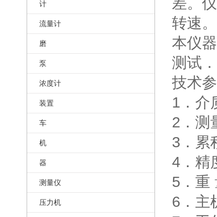
差。仪
计
转速。
流量计
本仪器
磨
测试．
泵
技术参
浓度计
1．介
装置
2．测量
车
3．累积
机
4．精
器
5．重 
测量仪
6．主机
压力机