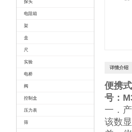
探头
电阻箱
架
盒
尺
实验
详情介绍
电桥
便携式
阀
号：M3
控制盒
一．产
压力表
该数显
筛