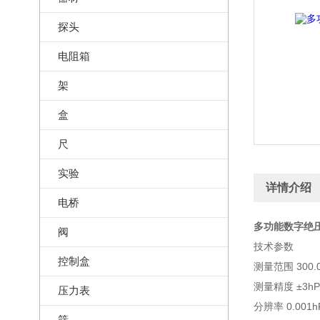
探头
电阻箱
架
盒
尺
实验
详情介绍
电桥
多功能数字绝压
阀
技术参数
控制盒
测量范围 300.0
测量精度 ±3hP
压力表
分辨率 0.001h
筛