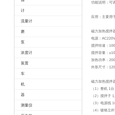
功能说明：可
计
应用：主要用
流量计
磁力加热搅拌器
磨
电源：AC220V
泵
搅拌转速：100～
浓度计
搅拌容量：≤10
加热功率：20
装置
外形尺寸：120
车
磁力加热搅拌
机
（1）整机 1台
器
（2）搅拌子 1
（3）电源线 1
测量仪
（4）镀铬立杆