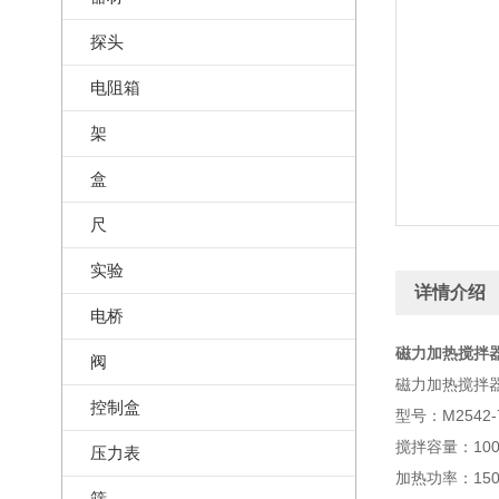
探头
电阻箱
架
盒
尺
实验
详情介绍
电桥
磁力加热搅拌器
阀
磁力加热搅拌
控制盒
型号：M2542-7
搅拌容量：100-
压力表
加热功率：15
筛