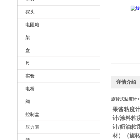
探头
电阻箱
架
盒
尺
实验
详情介绍
电桥
旋转式粘度计+
阀
果酱粘度计
控制盒
计/涂料粘
计/奶油粘
压力表
材）（旋转
筛