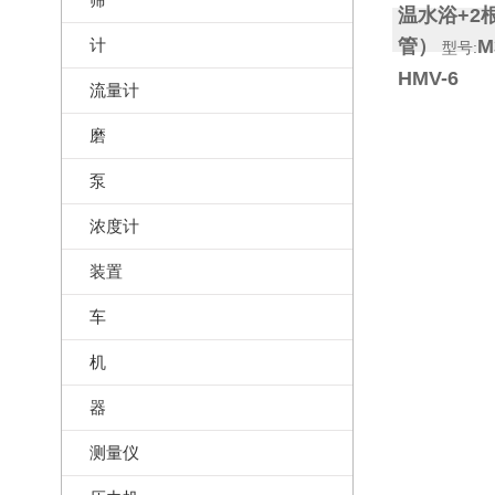
温水浴+2
计
管）
M
型号:
HMV-6
流量计
磨
泵
浓度计
装置
车
机
器
测量仪