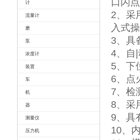
口闪点
计
2、采
流量计
入式操
磨
3、具
泵
4、自
浓度计
5、下
装置
6、点
车
7、检
机
8、采
器
9、具
测量仪
10、
压力机