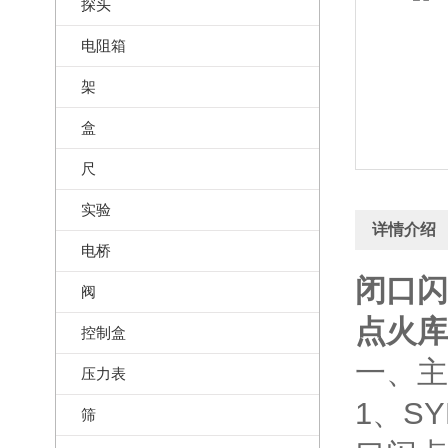
探头
电阻箱
架
盒
尺
实验
详情介绍
电桥
闭口闪
阀
点火库号
控制盒
一、主
压力表
1、S
筛