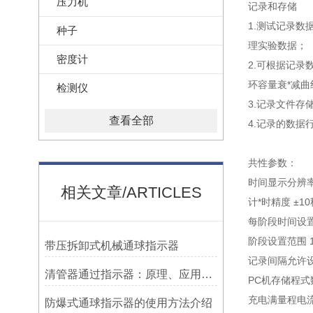
压力机
记录和存储
1.测试记录数
种子
理实验数据；
密度计
2.可根据记录
环容量衰*减曲
检测仪
3.记录文件存
查看全部
4.记录的数据行
共性参数：
时间显示分辨率 
相关文章/ARTICLES
计*时精度 ±10
每阶段时间设置范
阶段设置范围 1
带压拆卸式机械通球指示器
记录间隔允许设
清管器通过指示器：原理、应用与维护
PC机存储程式
充电满量程电流
防爆式通球指示器的使用方法介绍