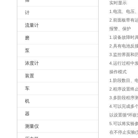
实时显示
1.电流、电压
计
2.前面板带
流量计
报警、保护
1.设备故障时
磨
2.具有电池
泵
3.监控界面
浓度计
4.运行过程
操作模式
装置
1.阶段数目
车
2.程序设置
3.多阶段程序
机
4.可以完成多
器
以设置循*环嵌
5.可以将实验
测量仪
在不停止实验